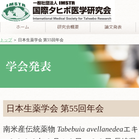
トップ
＞ 日本生薬学会 第55回年会
日本生薬学会 第55回年会
南米産伝統薬物
Tabebuia avellanedea
エキ