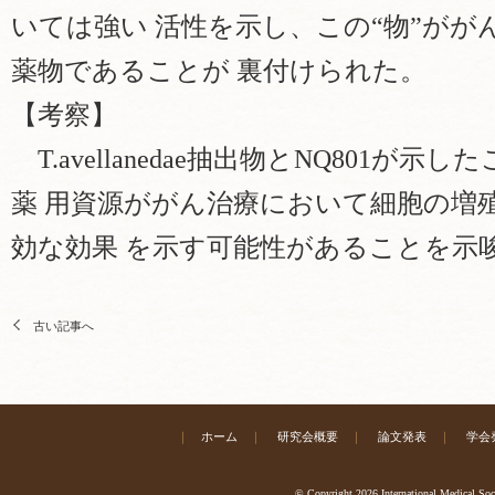
いては強い 活性を示し、この“物”が
薬物であることが 裏付けられた。
【考察】
T.avellanedae抽出物とNQ801
薬 用資源ががん治療において細胞の増
効な効果 を示す可能性があることを示
古い記事へ
｜
ホーム
｜
研究会概要
｜
論文発表
｜
学会
© Copyright 2026 International Medical Soc