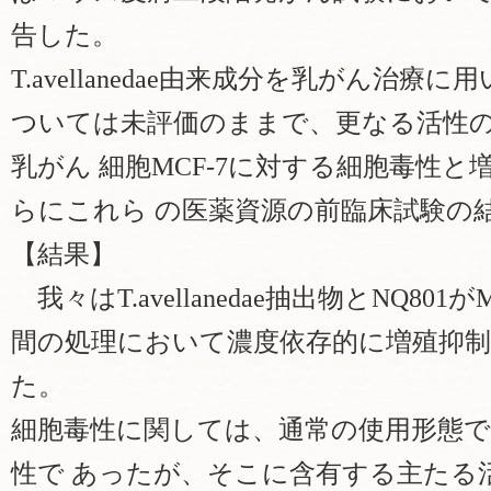
告した。
T.avellanedae由来成分を乳がん治
ついては未評価のままで、更なる活性
乳がん 細胞MCF-7に対する細胞毒性
らにこれら の医薬資源の前臨床試験の
【結果】
我々はT.avellanedae抽出物とNQ80
間の処理において濃度依存的に増殖抑
た。
細胞毒性に関しては、通常の使用形態
性で あったが、そこに含有する主たる活