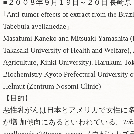
■２００８年９月１９日～２０日 長崎県
｢Anti-tumor effects of extract from the Brazi
Tabebuia avellanedae」
Masafumi Kaneko and Mitsuaki Yamashita (F
Takasaki University of Health and Welfare), 
Agriculture, Kinki University), Harukuni To
Biochemistry Kyoto Prefectural University 
Helmut (Zentrum Nosomi Clinic)
【目的】
悪性乳がんは日本とアメリカで女性に
が増 加傾向にあるといわれている。
Tab