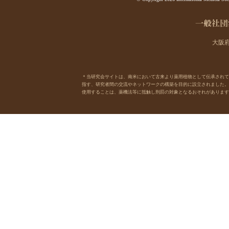
大阪府
＊当研究会サイトは、南米において古来より薬用植物として伝承されてきた樹木
指す、研究者間の交流やネットワークの構築を目的に設立されました。
使用することは、薬機法等に抵触し刑罰の対象となるおそれがあります