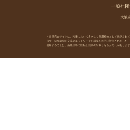
大阪府
＊当研究会サイトは、南米において古来より薬用植物として伝承されてきた樹木
指す、研究者間の交流やネットワークの構築を目的に設立されました。
使用することは、薬機法等に抵触し刑罰の対象となるおそれがあります