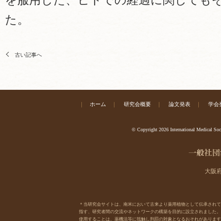
を服用した、ヒトでの経過に関してもそ
た。
古い記事へ
｜
ホーム
｜
研究会概要
｜
論文発表
｜
学会
© Copyright 2026 International Medical Soc
大阪府
＊当研究会サイトは、南米において古来より薬用植物として伝承されてきた樹木
指す、研究者間の交流やネットワークの構築を目的に設立されました。
使用することは、薬機法等に抵触し刑罰の対象となるおそれがあります