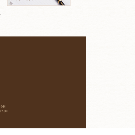
｜
明を目
ん)に