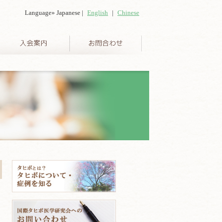
Language» Japanese |
English
|
Chinese