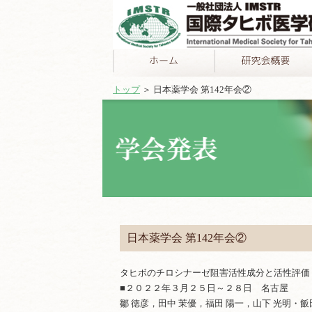
トップ
＞ 日本薬学会 第142年会②
日本薬学会 第142年会②
タヒボのチロシナーゼ阻害活性成分と活性評価
■２０２２年３月２５日～２８日 名古屋
鄒 徳彦，田中 茉優，福田 陽一，山下 光明・飯