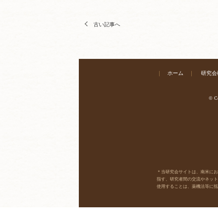
古い記事へ
｜
ホーム
｜
研究会
© Co
＊当研究会サイトは、南米において
指す、研究者間の交流やネット
使用することは、薬機法等に抵