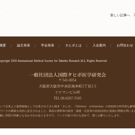
新しい記事へ
概要
｜
論文発表
｜
学会発表
｜
タヒボとは
｜
入会案内
｜
お問合わせ
pyright 2026 International Medical Society for Taheebo Research ALL Rights Reserved.
〒541-0054
大阪府大阪市中央区南本町2丁目2-5
イケマンビル8F
TEL:06-6267-5545
古来より薬用植物として伝承されてきた樹木「タヒボ」（Tabebuia avellanedae）の有効性や科学的な解
ワークの構築を目的に設立されました。商品や原料等の販売・譲渡・広告等の目的(目的が直接か間接を問いませ
触し刑罰の対象となるおそれがありますので、リンクの貼り付けも含めて、固くお断りいたします。