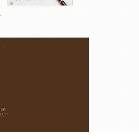
｜
明を目
ん)に