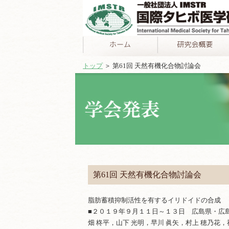
トップ
＞ 第61回 天然有機化合物討論会
第61回 天然有機化合物討論会
脂肪蓄積抑制活性を有するイリドイドの合成
■２０１９年９月１１日～１３日 広島県・広
畑 柊平，山下 光明，早川 眞矢，村上 穂乃花，