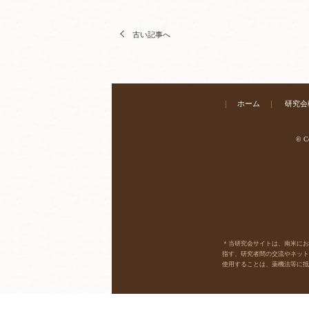
古い記事へ
｜
ホーム
｜
研究会
© Co
＊当研究会サイトは、南米において
指す、研究者間の交流やネット
使用することは、薬機法等に抵