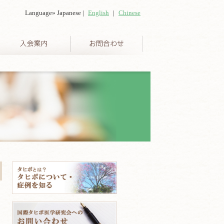
Language» Japanese |
English
|
Chinese