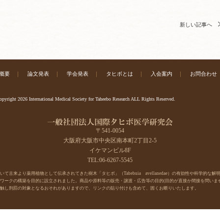
新しい記事へ
概要
｜
論文発表
｜
学会発表
｜
タヒボとは
｜
入会案内
｜
お問合わせ
pyright 2026 International Medical Society for Taheebo Research ALL Rights Reserved.
〒541-0054
大阪府大阪市中央区南本町2丁目2-5
イケマンビル8F
TEL:06-6267-5545
古来より薬用植物として伝承されてきた樹木「タヒボ」（Tabebuia avellanedae）の有効性や科学的な解
ワークの構築を目的に設立されました。商品や原料等の販売・譲渡・広告等の目的(目的が直接か間接を問いませ
触し刑罰の対象となるおそれがありますので、リンクの貼り付けも含めて、固くお断りいたします。