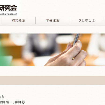
島市
福田 陽一，飯田 彰